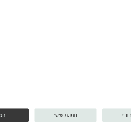
חורף
חתונת שישי
המ