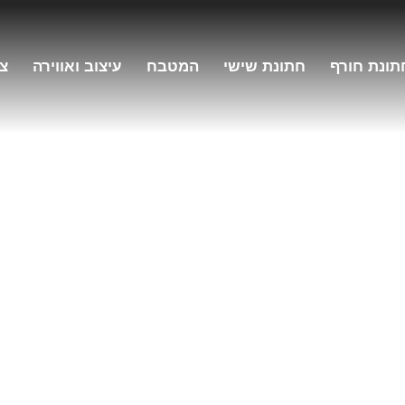
תונת חורף
חתונת שישי
המטבח
עיצוב ואווירה
צו