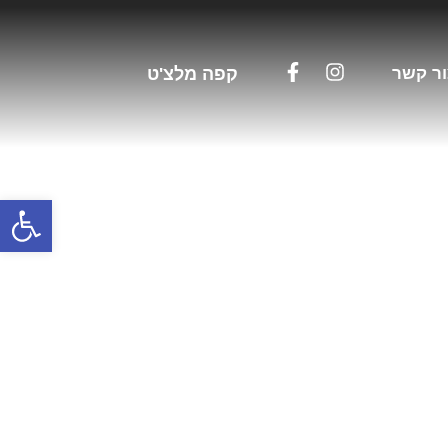
ר קשר
קפה מלצ'ט
פתח