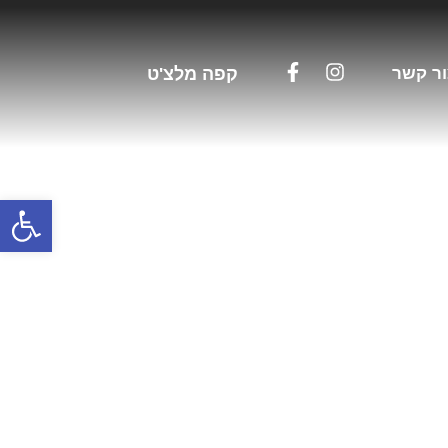
ר קשר
קפה מלצ'ט
פתח