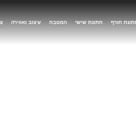
תונת חורף
חתונת שישי
המטבח
עיצוב ואווירה
צו