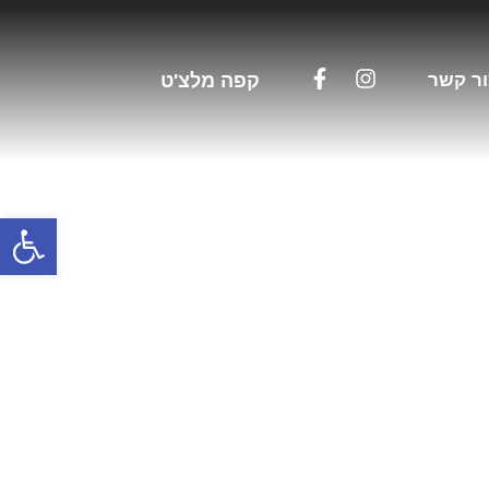
ר קשר
קפה מלצ'ט
פתח