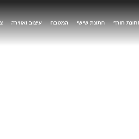
תונת חורף
חתונת שישי
המטבח
עיצוב ואווירה
צו